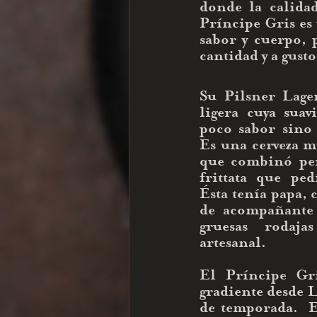
donde la calidad
Príncipe Gris es 
sabor y cuerpo, 
cantidad y a gusto
Su Pilsner Lager
ligera cuya suav
poco sabor sino t
Es una cerveza m
que combinó per
frittata que pedí
Ésta tenía papa, c
de acompañante f
gruesas rodaja
artesanal.
El Príncipe Gri
gradiente desde L
de temporada.  E