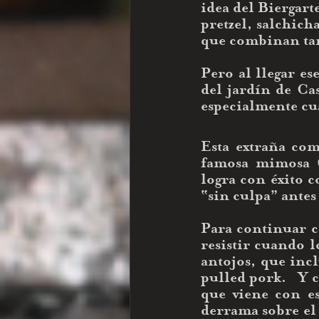
idea del Biergart
pretzel, salchicha
que combinan tan 
Pero al llegar e
del jardín de Cas
especialmente cu
Esta extraña com
famosa mimosa (
logra con éxito c
“sin culpa” antes
Para continuar c
resistir cuando l
antojos, que incl
pulled pork.   Y 
que viene con es
derrama sobre el 