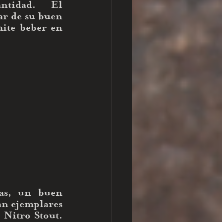
ntidad.   El 
ar de su buen 
ite beber en 
as, un buen 
an ejemplares 
itro Stout.  