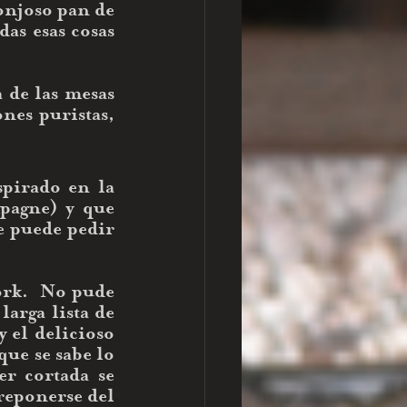
onjoso pan de 
as esas cosas 
de las mesas 
nes puristas, 
pirado en la 
agne) y que 
e puede pedir 
rk.  No pude 
arga lista de 
 el delicioso 
ue se sabe lo 
r cortada se 
reponerse del 