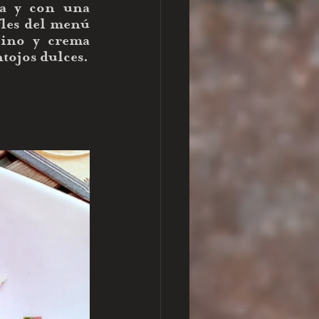
a y con una 
fles del menú 
cino y crema 
Mascarpone.  Me los anoté como buena opción para un día de antojos dulces. 