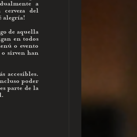
dualmente a 
cerveza del 
 alegría!
o de aquella 
gan en todos 
enú o evento 
 o sirven han 
 accesibles. 
incluso poder 
 parte de la 
. 