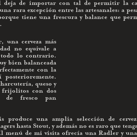
 deja de importar con tal de permitir la ca
una rara excepción entre las artesanales: a pes
porque tiene una frescura y balance que perm
.
, una cerveza más 
idad no equivale a 
odo lo contrario.  
uy bien balanceada 
fectamente con la 
 posterioremente.  
harcutería, queso y 
rijolitos con dos 
s de fresco pan 
s produce una amplia selección de cervez
agers hasta Stout, y además no es raro que teng
l menú de mi visita ofrecía una Radler y una N