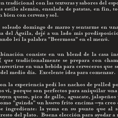
en tradicional con las texturas y sabores del esp
s estilo alemán, ensalada de patatas, en fin, tod
bien con cerveza y sol.
se soleado domingo de marzo y sentarme en una 
a del Águila, dejé a un lado mis predisposicio
ando leí la palabra “Beermosa” en el menú. 
binación consiste en un blend de la casa ins
 que tradicionalmente se prepara con champ
onvertirse en una bebida para cerveceros que s
 del medio día.  Excelente idea para comenzar.
on la experiencia pedí los nachos de pulled po
os vi, porque son perfectos para aniquilar una l
uyen queso, pico de gallo, aguacate, jalapeños y
como “guinda” un huevo frito encima —ya creo q
e ingrediente: la yema en su punto que al se
resto del plato.  Buena elección para ayudar a 