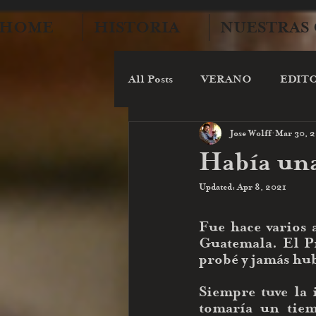
HOME
HISTORIA
NUESTRAS
All Posts
VERANO
EDIT
Jose Wolff
Mar 30, 
MITOS Y LEYENDAS
CE
Había una
Updated:
Apr 8, 2021
Fue hace varios 
Guatemala. El Pr
probé y jamás hub
Siempre tuve la 
tomaría un tiem