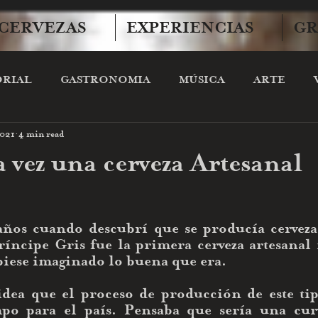
 CERVEZAS
EXPERIENCIAS
GR
ORIAL
GASTRONOMIA
MÚSICA
ARTE
2021
4 min read
RVEZA Y CIENCIA
 vez una cerveza Artesanal
años cuando descubrí que se producía cerveza 
íncipe Gris fue la primera cerveza artesanal 
iese imaginado lo buena que era.  
idea que el proceso de producción de este tipo
po para el país. Pensaba que sería una curv