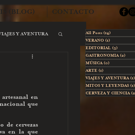
IS (BLOG)
CONTACTO
All Posts
(14)
14 posts
VIAJES Y AVENTURA
VERANO
(1)
1 post
EDITORIAL
(3)
3 posts
GASTRONOMIA
(2)
2 pos
MÚSICA
(0)
0 posts
ARTE
(1)
1 post
VIAJES Y AVENTURA
(1)
MITOS Y LEYENDAS
(1)
CERVEZA Y CIENCIA
(2
artesanal en 
nacional que 
 de cervezas 
a en la que 