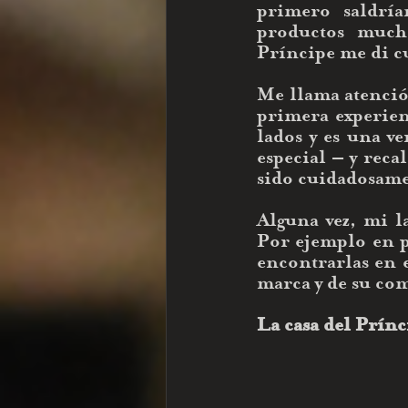
primero saldrí
productos mucho
Príncipe me di cu
Me llama atención
primera experienc
lados y es una v
especial – y reca
sido cuidadosame
Alguna vez, mi l
Por ejemplo en pr
encontrarlas en e
marca y de su co
La casa del Prínc