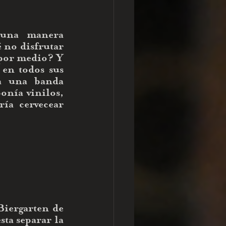
 una manera 
 no disfrutar 
por medio? Y 
en todos sus 
a una banda 
nía vinilos, 
ía cervecear 
iergarten de 
ta separar la 