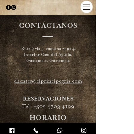
CONTÁCTANOS
Ruta 3 via 5 esquina zona 4
Interior Casa del Águila.
Guatemala, Guatemala
clientes@elprincipegris.com
RESERVACIONES
Tel:
+502 5703 4199
HORARIO
Martes a Sábado 12:00 pm a 11:00 pm
​Domingo 12:00 pm a 7:00 pm