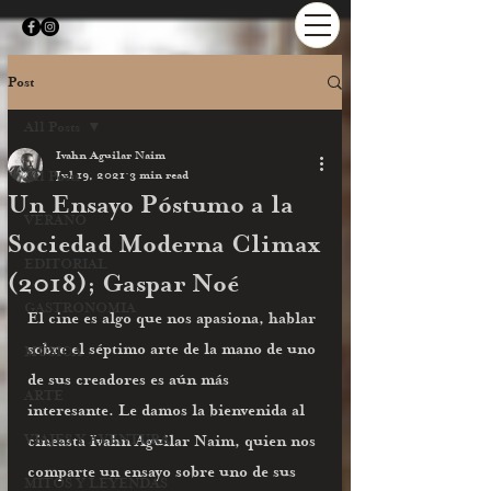
Post
All Posts
Ivahn Aguilar Naim
All Posts
Jul 19, 2021
3 min read
Un Ensayo Póstumo a la
VERANO
Sociedad Moderna Climax
EDITORIAL
(2018); Gaspar Noé
GASTRONOMIA
El cine es algo que nos apasiona, hablar 
sobre el séptimo arte de la mano de uno 
MÚSICA
de sus creadores es aún más 
ARTE
interesante. Le damos la bienvenida al 
VIAJES Y AVENTURA
cineasta Ivahn Aguilar Naim, quien nos 
comparte un ensayo sobre uno de sus 
MITOS Y LEYENDAS