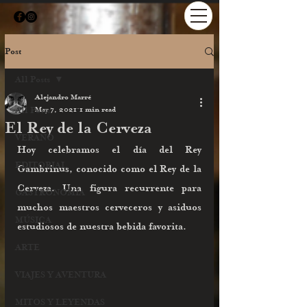
Post
All Posts
Alejandro Marré
All Posts
May 7, 2021
1 min read
El Rey de la Cerveza
VERANO
Hoy celebramos el día del Rey 
EDITORIAL
Gambrinus, conocido como el Rey de la 
Cerveza. Una figura recurrente para 
GASTRONOMIA
muchos maestros cerveceros y asiduos 
MÚSICA
estudiosos de nuestra bebida favorita. 
ARTE
VIAJES Y AVENTURA
MITOS Y LEYENDAS