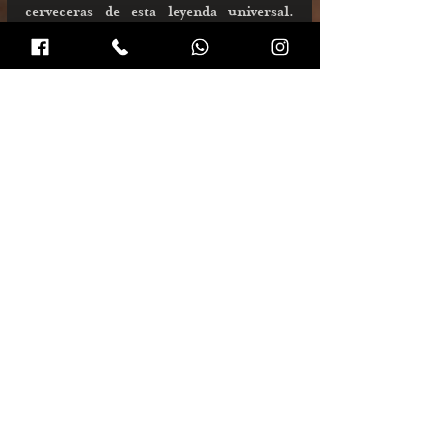
cerveceras de esta leyenda universal.  
Por esa razón compartimos su historia, 
levantamos nuestro tarro y decimos 
¡salud por Gambrinus! ¡Larga vida al rey 
de la cerveza y larga vida a su bebida 
favorita! 
MITOS Y LEYENDAS
Comments